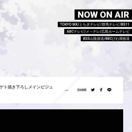
NOW ON AIR
TOKYO MX/とちぎテレビ/群馬テレビ/BS11
ABCテレビ/メ～テレ/広島ホームテレビ
BSS山陰放送/BBCびわ湖放送
ゲト描き下ろしメインビジュ
SHARE