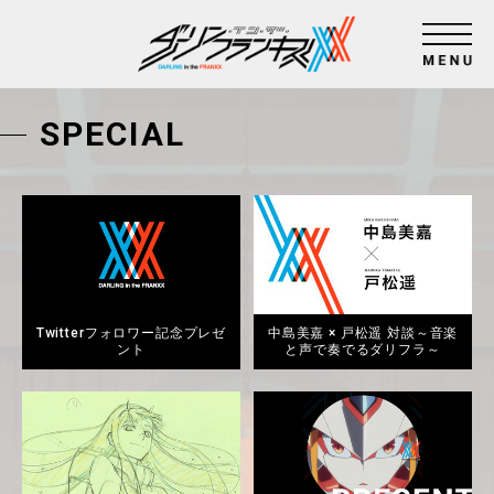
SPECIAL
Twitterフォロワー記念プレゼ
中島美嘉 × 戸松遥 対談～音楽
ント
と声で奏でるダリフラ～