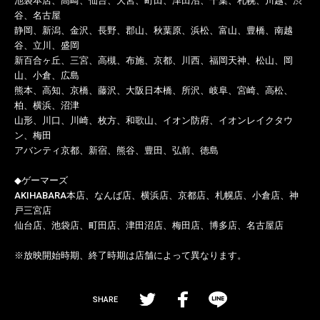
池袋本店、高崎、仙台、大宮、町田、津田沼、千葉、札幌、川越、渋
谷、名古屋
静岡、新潟、金沢、長野、郡山、秋葉原、浜松、富山、豊橋、南越
谷、立川、盛岡
新百合ヶ丘、三宮、高槻、布施、京都、川西、福岡天神、松山、岡
山、小倉、広島
熊本、高知、京橋、藤沢、大阪日本橋、所沢、岐阜、宮崎、高松、
柏、横浜、沼津
山形、川口、川崎、枚方、和歌山、イオン防府、イオンレイクタウ
ン、梅田
アバンティ京都、新宿、熊谷、豊田、弘前、徳島
◆ゲーマーズ
AKIHABARA本店、なんば店、横浜店、京都店、札幌店、小倉店、神
戸三宮店
仙台店、池袋店、町田店、津田沼店、梅田店、博多店、名古屋店
※放映開始時期、終了時期は店舗によって異なります。
SHARE