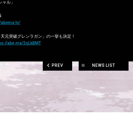
シャル」
5
//abema.tv/
 天元突破グレンラガン」の一挙も決定！
tps://abe.ma/2qLkBMT
PREV
NEWS LIST