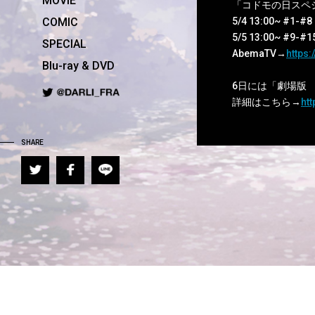
MOVIE
「コドモの日スペ
COMIC
5/4 13:00~ #1-#8
5/5 13:00~ #9-#1
SPECIAL
AbemaTV→
https:
Blu-ray & DVD
6日には「劇場版
詳細はこちら→
ht
SHARE