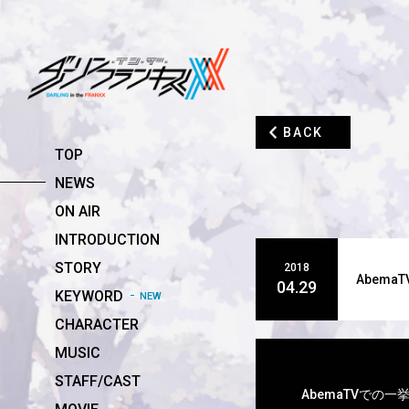
BACK
TOP
NEWS
ON AIR
INTRODUCTION
STORY
2018
Abema
04.29
KEYWORD
NEW
CHARACTER
MUSIC
STAFF/CAST
AbemaTVでの