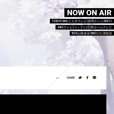
NOW ON AIR
TOKYO MX/とちぎテレビ/群馬テレビ/BS11
ABCテレビ/メ～テレ/広島ホームテレビ
BSS山陰放送/BBCびわ湖放送
SHARE